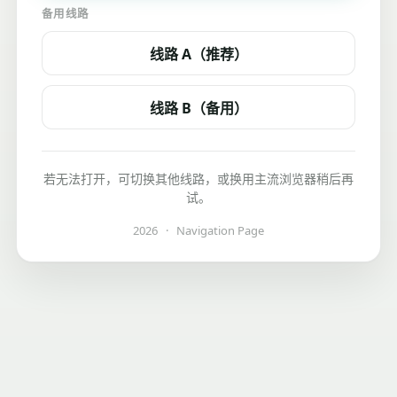
备用线路
线路 A（推荐）
线路 B（备用）
若无法打开，可切换其他线路，或换用主流浏览器稍后再
试。
2026
·
Navigation Page